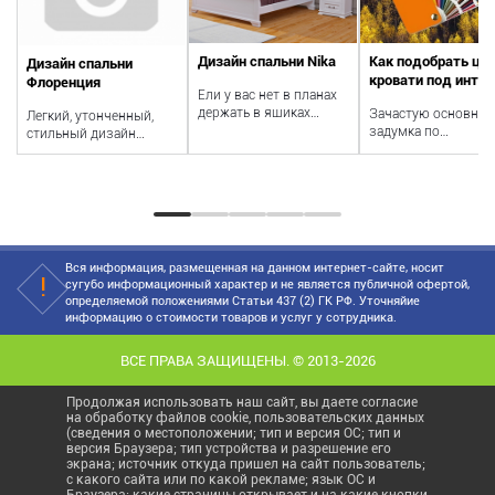
Дизайн спальни Nika
Как подобрать цв
Дизайн спальни
кровати под инте
Флоренция
Ели у вас нет в планах
держать в ящиках
Зачастую основная
Легкий, утонченный,
тумбы гантели или
задумка по
стильный дизайн
слитки золота, то
оформлению комн
спальни с мебелью из
кровать закажи...
возникает задолго 
ценных пород дерева
выбора главной
для тех, кто...
мебели...
Вся информация, размещенная на данном интернет-сайте, носит
сугубо информационный характер и не является публичной офертой,
определяемой положениями Статьи 437 (2) ГК РФ. Уточняйие
информацию о стоимости товаров и услуг у сотрудника.
ВСЕ ПРАВА ЗАЩИЩЕНЫ. © 2013-2026
Продолжая использовать наш сайт, вы даете согласие
на обработку файлов cookie, пользовательских данных
(сведения о местоположении; тип и версия ОС; тип и
версия Браузера; тип устройства и разрешение его
экрана; источник откуда пришел на сайт пользователь;
с какого сайта или по какой рекламе; язык ОС и
Браузера; какие страницы открывает и на какие кнопки