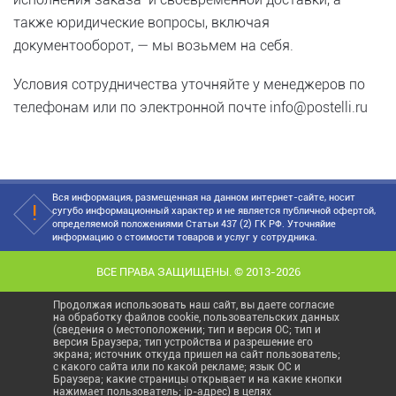
также юридические вопросы, включая
документооборот, — мы возьмем на себя.
Условия сотрудничества уточняйте у менеджеров по
телефонам или по электронной почте info@postelli.ru
Вся информация, размещенная на данном интернет-сайте, носит
сугубо информационный характер и не является публичной офертой,
определяемой положениями Статьи 437 (2) ГК РФ. Уточняйие
информацию о стоимости товаров и услуг у сотрудника.
ВСЕ ПРАВА ЗАЩИЩЕНЫ. © 2013-2026
Продолжая использовать наш сайт, вы даете согласие
на обработку файлов cookie, пользовательских данных
(сведения о местоположении; тип и версия ОС; тип и
версия Браузера; тип устройства и разрешение его
экрана; источник откуда пришел на сайт пользователь;
с какого сайта или по какой рекламе; язык ОС и
Браузера; какие страницы открывает и на какие кнопки
нажимает пользователь; ip-адрес) в целях