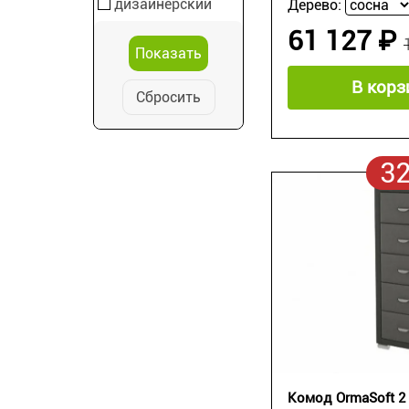
дизайнерский
Дерево:
61 127 ₽
В корз
Сбросить
3
Комод OrmaSoft 2