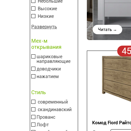
Небольшие
Высокие
Низкие
Развернуть
Читать →
Мех-м
открывания
4
шариковые
направляющие
доводчики
нажатием
Стиль
современный
скандинавский
Прованс
Комод Fiord Райт
Лофт