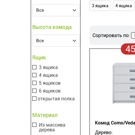
3 ящика
4 ящика
Высота комода
Сортировать по:
4
Ящик
3 ящика
4 ящика
5 ящиков
6 ящиков
открытая полка
Материал
Комод Como/Ved
Из массива
дерева
Дерево: