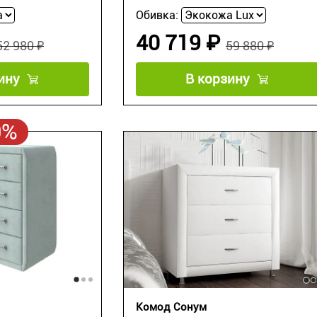
Обивка:
40 719 ₽
52 980 ₽
59 880 ₽
ину
В корзину
0%
Комод Сонум