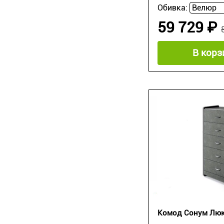
Обивка:
59 729 ₽
В корз
Комод Сонум Люк