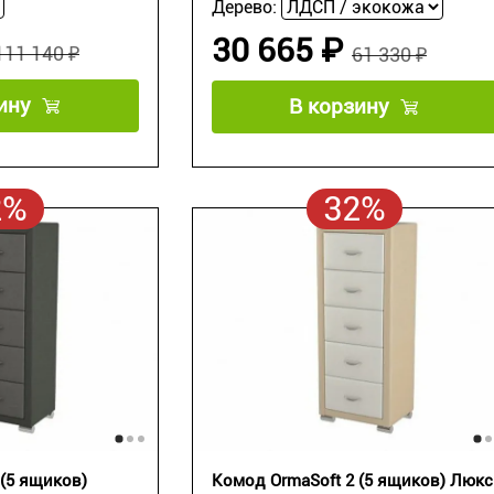
Дерево:
30 665 ₽
111 140 ₽
61 330 ₽
ину
В корзину
2%
32%
 (5 ящиков)
Комод OrmaSoft 2 (5 ящиков) Люкс