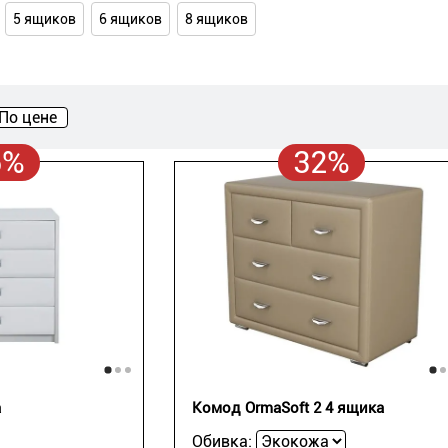
5 ящиков
6 ящиков
8 ящиков
По цене
5%
32%
a
Комод OrmaSoft 2 4 ящика
Обивка: