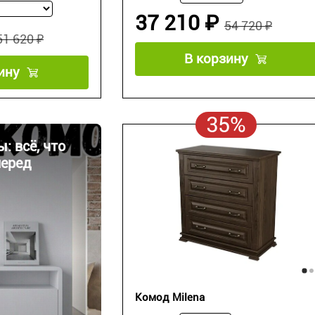
37 210 ₽
54 720 ₽
51 620 ₽
В корзину
ину
35%
: всё, что
перед
Комод Milena