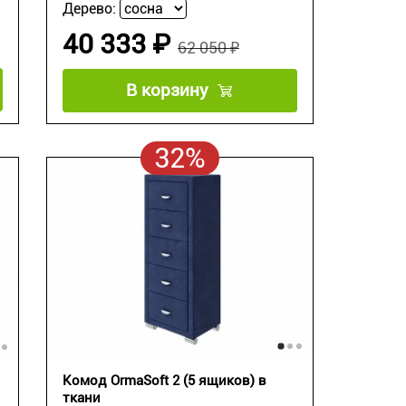
Дерево:
40 333 ₽
62 050 ₽
В корзину
32%
Комод OrmaSoft 2 (5 ящиков) в
ткани