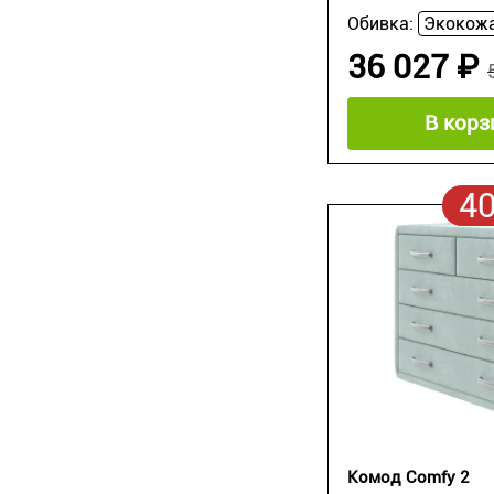
Обивка:
36 027 ₽
В корз
4
Комод Comfy 2