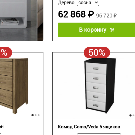
Дерево:
62 868 ₽
96 720 ₽
В корзину
5%
50%
он
Комод Como/Veda 5 ящиков