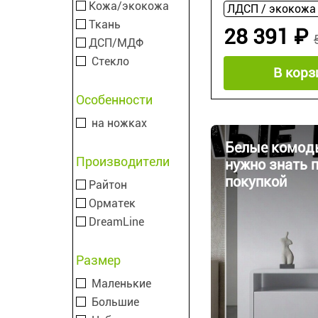
Кожа/экокожа
Ткань
28 391 ₽
ДСП/МДФ
Стекло
В корз
Особенности
на ножках
Белые комоды
Производители
нужно знать 
покупкой
Райтон
Орматек
DreamLine
Размер
Маленькие
Большие