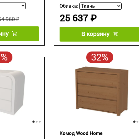
Обивка:
25 637 ₽
64 960 ₽
ину
В корзину
7%
32%
Комод Wood Home