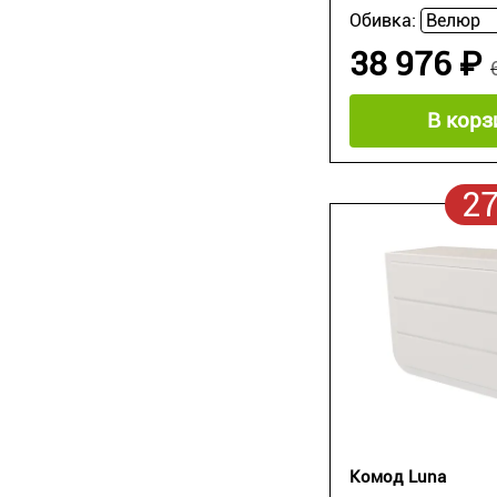
Обивка:
38 976 ₽
В корз
2
Комод Luna