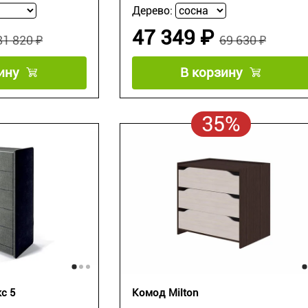
Дерево:
47 349 ₽
81 820 ₽
69 630 ₽
ину
В корзину
35%
с 5
Комод Milton