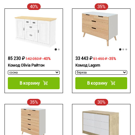
40%
35%
85 230 ₽
33 443 ₽
142 050 ₽
-40%
51 450 ₽
-35%
Комод Olivia Райтон
Комод Lagom
В корзину
В корзину
35%
30%