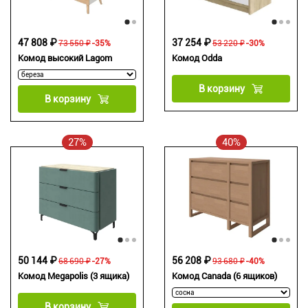
47 808 ₽
37 254 ₽
73 550 ₽
-35%
53 220 ₽
-30%
Комод высокий Lagom
Комод Odda
В корзину
В корзину
27%
40%
50 144 ₽
56 208 ₽
68 690 ₽
-27%
93 680 ₽
-40%
Комод Megapolis (3 ящика)
Комод Canada (6 ящиков)
В корзину