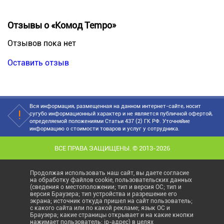
Отзывы о «Комод Tempo»
Отзывов пока нет
Оставить отзыв
Вся информация, размещенная на данном интернет-сайте, носит
сугубо информационный характер и не является публичной офертой,
определяемой положениями Статьи 437 (2) ГК РФ. Уточняйие
информацию о стоимости товаров и услуг у сотрудника.
ВСЕ ПРАВА ЗАЩИЩЕНЫ. © 2013-2026
Продолжая использовать наш сайт, вы даете согласие
на обработку файлов cookie, пользовательских данных
(сведения о местоположении; тип и версия ОС; тип и
версия Браузера; тип устройства и разрешение его
экрана; источник откуда пришел на сайт пользователь;
с какого сайта или по какой рекламе; язык ОС и
Браузера; какие страницы открывает и на какие кнопки
нажимает пользователь; ip-адрес) в целях