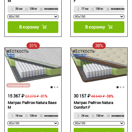
M
F
20 см
130 кг
независимый
17 см
130 кг.
независимый
В корзину
В корзину
31%
38%
ЖЁСТКОСТЬ
ЖЁСТКОСТЬ
Усиленные края
15 367 ₽
30 157 ₽
22 270 ₽
-31%
48 640 ₽
-38%
Матрас Райтон Natura Base
Матрас Райтон Natura
M
Comfort F
19 см
130 кг
независимый
24 см.
130 кг.
независимый