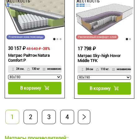
ЖЁСТКОСТЬ
ЖЁСТКОСТЬ
Усиленная зона поясницы
Увеличенный комфорт-слой
30 157 ₽
17 798 ₽
48 640 ₽
-38%
Матрас Райтон Natura
Матрас Sky-high Hovor
Comfort P
Middle TFK
24 см.
130 кг
независисмый
24 см
110 кг.
независимый
В корзину
В корзину
1
2
3
4
Матрасы производителей::