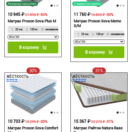
Разгрузка таза и плеч
С эффектом памяти
10 945 ₽
11 760 ₽
21 890 ₽
-50%
16 800 ₽
-30%
Матрас Proson Sova Plus M
Матрас Proson Sova Memo
S/M
22 см.
120 кг.
независимый
22 см.
120 кг
независимый
В корзину
В корзину
30%
31%
ЖЁСТКОСТЬ
ЖЁСТКОСТЬ
10 703 ₽
15 367 ₽
15 290 ₽
-30%
22 270 ₽
-31%
Матрас Proson Sova Comfort
Матрас Райтон Natura Base