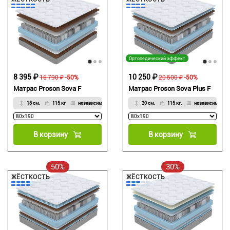
Ортопедический эффект
8 395 ₽
10 250 ₽
16 790 ₽
-50%
20 500 ₽
-50%
Матрас Proson Sova F
Матрас Proson Sova Plus F
18 см.
115 кг
независимый
20 см.
115 кг.
независимый
В корзину
В корзину
50%
30%
ЖЁСТКОСТЬ
ЖЁСТКОСТЬ