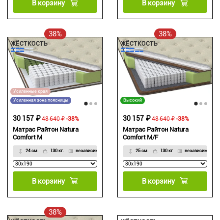
В корзину
В корзину
38%
38%
ЖЁСТКОСТЬ
ЖЁСТКОСТЬ
Усиленные края
Усиленная зона поясницы
Высокий
30 157 ₽
30 157 ₽
48 640 ₽
-38%
48 640 ₽
-38%
Матрас Райтон Natura
Матрас Райтон Natura
Comfort M
Comfort M/F
24 см.
130 кг.
независимый
25 см.
130 кг
независимый
В корзину
В корзину
38%