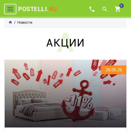
0
POSTELLI.
RU
Новости
А
АКЦИИ
28.05.26