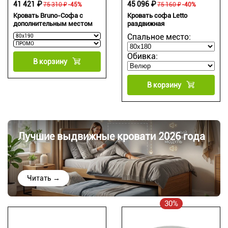
41 421 ₽
45 096 ₽
75 310 ₽
-45%
75 160 ₽
-40%
Кровать Bruno-Софа с
Кровать софа Letto
дополнительным местом
раздвижная
Спальное место:
Обивка:
В корзину
В корзину
Лучшие выдвижные кровати 2026 года
Читать →
30%