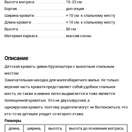
Высота матраса
15-23 см
Бортик
доп опция
Ширина кровати
+ 10 см. к спальному месту
Длина кровати
+ 10 см. к спальному месту
Высота
80 см
Материал каркаса
массив сосны
Описание
Детская кровать-диван Крузенштерн с выкатным спальным
местом.
Замечательная находка для малогабаритного жилья. Не только
верхняя часть кровати представляет собой удобное спальное
место, но также и нижнее легко выдвигается и тоже является
полноценной кроватью. Это не двухъярусная, а
одноярусная кровать: поэтому родители могут не беспокоиться, что
кто-то из детишек упадет со второго этажа.
Размеры
:
длина,
ширина,
высота,
высота до основания матраса,