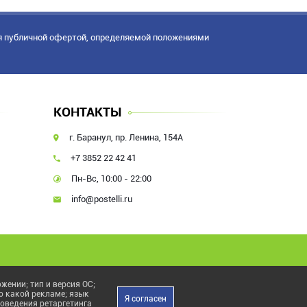
я публичной офертой, определяемой положениями
КОНТАКТЫ
г. Баранул, пр. Ленина, 154А
+7 3852 22 42 41
Пн-Вс, 10:00 - 22:00
info@postelli.ru
жении; тип и версия ОС;
по какой рекламе; язык
Я согласен
роведения ретаргетинга