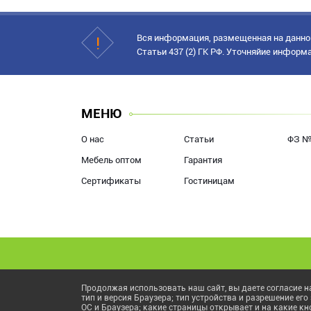
Вся информация, размещенная на данном
Статьи 437 (2) ГК РФ. Уточняйие информ
МЕНЮ
О нас
Статьи
ФЗ №
Мебель оптом
Гарантия
Сертификаты
Гостиницам
Продолжая использовать наш сайт, вы даете согласие на
тип и версия Браузера; тип устройства и разрешение его
ОС и Браузера; какие страницы открывает и на какие к