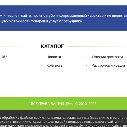
 интернет-сайте, носит сугубо информационный характер и не являетс
ацию о стоимости товаров и услуг у сотрудника.
КАТАЛОГ
 152
Новости
Условия доставки
Контакты
Рассрочка и кредит
ВСЕ ПРАВА ЗАЩИЩЕНЫ. © 2013-2026
 обработку файлов cookie, пользовательских данных (сведения о местополо
 экрана; источник откуда пришел на сайт пользователь; с какого сайта или 
нопки нажимает пользователь; ip-адрес) в целях функционирования сайта, п