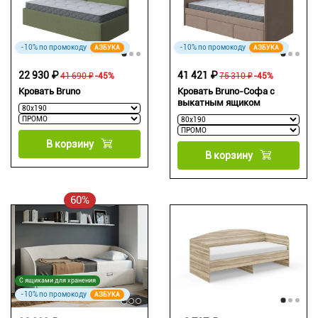
-10% по промокоду
-10% по промокоду
АЗБУКА
АЗБУКА
22 930 ₽
41 421 ₽
41 690 ₽
-45%
75 310 ₽
-45%
Кровать Bruno
Кровать Bruno-Софа c
выкатным ящиком
В корзину
В корзину
60%
С ящиками для хранения
-10% по промокоду
АЗБУКА