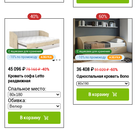
40%
60%
С ящиками для хранения
С ящиками для хранения
-10% по промокоду
-10% по промокоду
АЗБУКА
АЗБУКА
45 096 ₽
36 408 ₽
75 160 ₽
-40%
91 020 ₽
-60%
Кровать софа Letto
Односпальная кровать Bono
раздвижная
Спальное место:
В корзину
Обивка:
В корзину