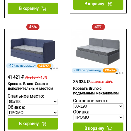
В корзину
В корзину
45%
40%
-10% по промокоду
АЗБУКА
-10% по промокоду
АЗБУКА
41 421 ₽
75 310 ₽
-45%
35 034 ₽
58 390 ₽
-40%
Кровать Bruno-Софа с
дополнительным местом
Кровать Bruno с
подъемным механизмом
Спальное место:
Спальное место:
Обивка:
Обивка:
В корзину
В корзину