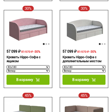
30%
30%
57 099 ₽
57 099 ₽
81 570 ₽
-30%
81 570 ₽
-30%
Кровать Hippo-Софа с
Кровать Hippo-Софа с
ящиком
дополнительным местом
В корзину
В корзину
45%
45%