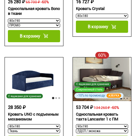
16 727 ₽
26 280 ₽
65 700 ₽
-60%
Односпальная кровать Bono
Кровать Crystal
в ткани
В корзину
В корзину
60%
С ящиками для хранения
Современный стиль
-10% по промокоду
АЗБУКА
С ящиками для хранения
28 350 ₽
53 704 ₽
134 260 ₽
-60%
Односпальная кровать
Кровать UNO с подъемным
тахта Lancaster 1 с ПМ
механизмом