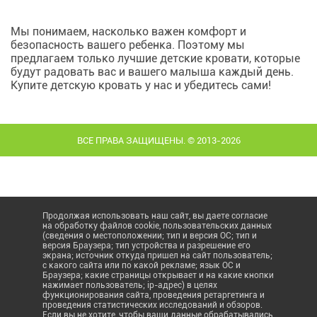
Мы понимаем, насколько важен комфорт и
безопасность вашего ребенка. Поэтому мы
предлагаем только лучшие детские кровати, которые
будут радовать вас и вашего малыша каждый день.
Купите детскую кровать у нас и убедитесь сами!
ВСЕ ПРАВА ЗАЩИЩЕНЫ. © 2013-2026
Продолжая использовать наш сайт, вы даете согласие
на обработку файлов cookie, пользовательских данных
(сведения о местоположении; тип и версия ОС; тип и
версия Браузера; тип устройства и разрешение его
экрана; источник откуда пришел на сайт пользователь;
с какого сайта или по какой рекламе; язык ОС и
Браузера; какие страницы открывает и на какие кнопки
нажимает пользователь; ip-адрес) в целях
функционирования сайта, проведения ретаргетинга и
проведения статистических исследований и обзоров.
Если вы не хотите, чтобы ваши данные обрабатывались,