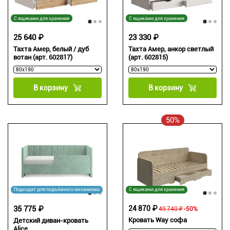
С ящиками для хранения
С ящиками для хранения
25 640 ₽
23 330 ₽
Тахта Амер, белый / дуб
Тахта Амер, анкор светлый
вотан (арт. 602817)
(арт. 602815)
В корзину
В корзину
50%
Подходит для подъёмного механизма
С ящиками для хранения
35 775 ₽
24 870 ₽
49 740 ₽
-50%
Кровать Way софа
Детский диван-кровать
Alice