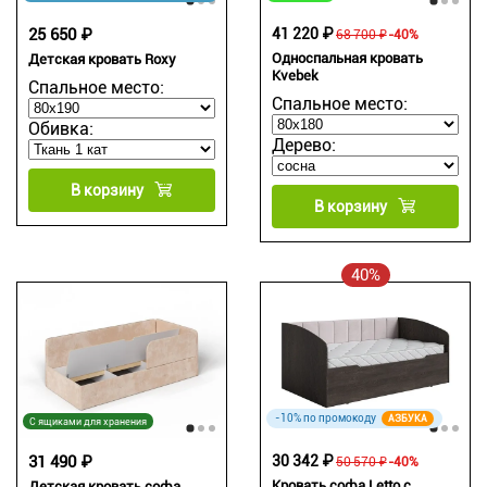
25 650 ₽
41 220 ₽
68 700 ₽
-40%
Односпальная кровать
Детская кровать Roxy
Kvebek
Спальное место:
Спальное место:
Обивка:
Дерево:
В корзину
В корзину
40%
-10% по промокоду
АЗБУКА
С ящиками для хранения
31 490 ₽
30 342 ₽
50 570 ₽
-40%
Кровать софа Letto с
Детская кровать софа