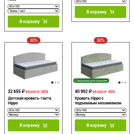
В корзину
В корзину
30%
30%
С ящиками для хранения
32 655 ₽
40 992 ₽
46 650 ₽
-30%
58 560 ₽
-30%
Детская кровать-тахта
Кровать Hippo с
Hippo
подъемным механизмом
В корзину
В корзину