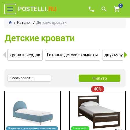
0
POSTELLI.
RU
Каталог
Детские кровати
Детские кровати
кровать чердак
Готовые детские комнаты
двухъярусны
Фильтр
Сортировать:
40%
Подходит для подъёмного механизма
Стиль лофт