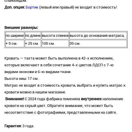
спанбондом.
Доп. опция:
Бортик
(левый или правый) не входит в стоимость!
Внешние размеры:
по ширине
по длине
высота спинки
высота до основания матраса,
+ 9 см.
+ 25 см.
100 см.
39 см.
Кровать — тахта может быть выполнена в 42-х исполнениях,
которые включают в себя сочетание 4-х цветов ЛДСП с 7-ю
видами экокожи и 6-ю видами ткани.
Высота ниш: 17 см.
Матрас не входит в стоимость кровати, выбрать и купить матрас к
кровати можно в нашем магазине.
Внимание!
С 2024 года фабрика поменяла
внутреннее
наполнение
кровати на серый цвет. Обратите внимание, что может быть
несоответствие с фотографиями, представленными на сайте.
Гарантия:
3 года.