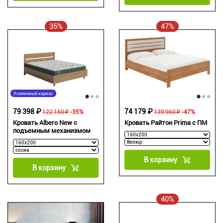
35%
47%
Усиленный каркас
79 398 ₽
74 179 ₽
122 150 ₽
-35%
139 960 ₽
-47%
Кровать Albero New с
Кровать Райтон Prima с ПМ
подъемным механизмом
В корзину
В корзину
40%