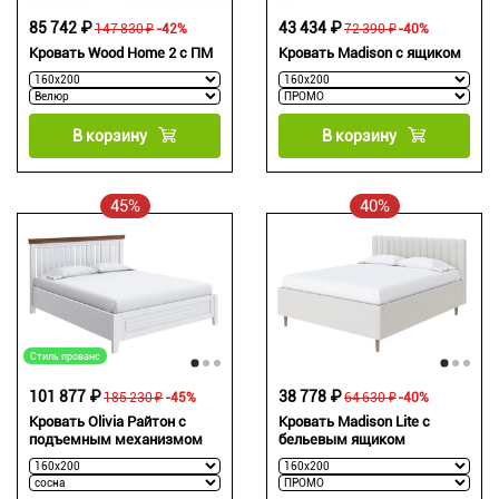
85 742 ₽
43 434 ₽
147 830 ₽
-42%
72 390 ₽
-40%
Кровать Wood Home 2 с ПМ
Кровать Madison с ящиком
В корзину
В корзину
45%
40%
Стиль прованс
101 877 ₽
38 778 ₽
185 230 ₽
-45%
64 630 ₽
-40%
Кровать Olivia Райтон с
Кровать Madison Lite с
подъемным механизмом
бельевым ящиком