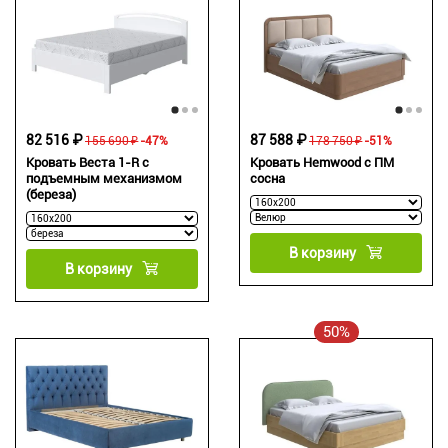
82 516 ₽
87 588 ₽
155 690 ₽
-47%
178 750 ₽
-51%
Кровать Веста 1-R с
Кровать Hemwood с ПМ
подъемным механизмом
сосна
(береза)
В корзину
В корзину
50%