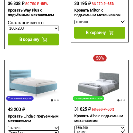
36 338 ₽
30 195 ₽
80 750 ₽
-55%
86 270 ₽
-65%
Кровать Way Plus с
Кровать Milton с
подъёмным механизмом
подъемным механизмом
Спальное место:
В корзину
В корзину
50%
Усиленный каркас
Скандинавский стиль
43 200 ₽
31 625 ₽
63 250 ₽
-50%
Кровать Alba с подъемным
Кровать Linda с подъемным
механизмом
механизмом