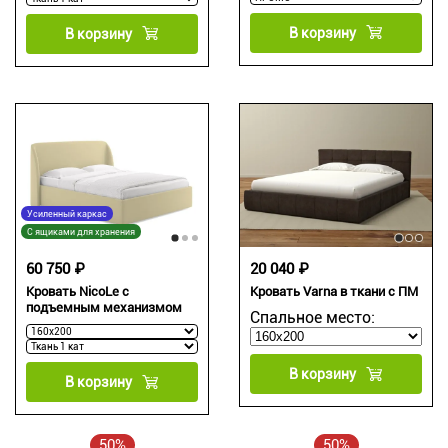
В корзину
В корзину
Усиленный каркас
С ящиками для хранения
60 750 ₽
20 040 ₽
Кровать NicoLe c
Кровать Varna в ткани c ПМ
подъемным механизмом
Спальное место:
В корзину
В корзину
50%
50%