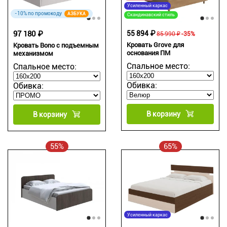
Усиленный каркас
-10% по промокоду
АЗБУКА
Скандинавский стиль
97 180 ₽
55 894 ₽
85 990 ₽
-35%
Кровать Grove для
Кровать Bono с подъемным
основания ПМ
механизмом
Спальное место:
Спальное место:
Обивка:
Обивка:
В корзину
В корзину
55%
65%
Усиленный каркас