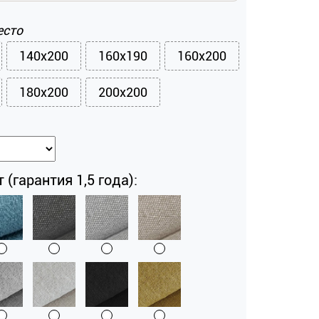
есто
140x200
160x190
160x200
180x200
200x200
 (гарантия 1,5 года):