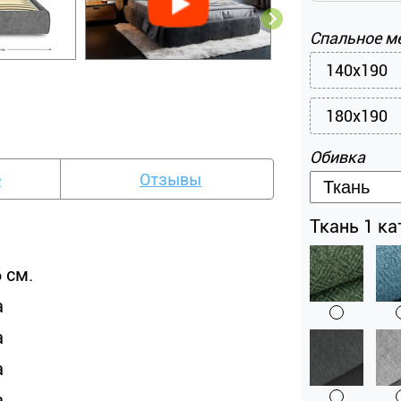
Спальное м
140x190
180x190
Обивка
е
Отзывы
Ткань 1 кат
 см.
а
а
а
а