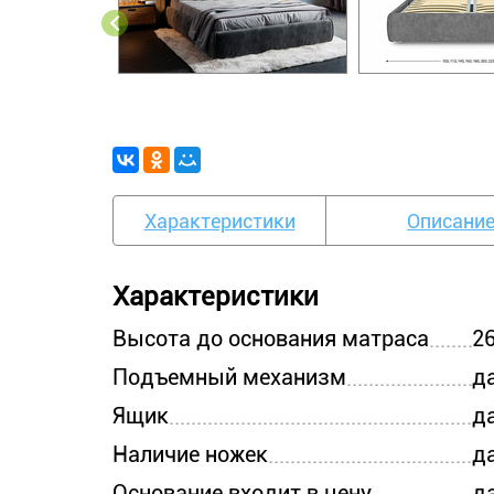
Характеристики
Описани
Характеристики
Высота до основания матраса
26
Подъемный механизм
д
Ящик
д
Наличие ножек
д
Основание входит в цену
д