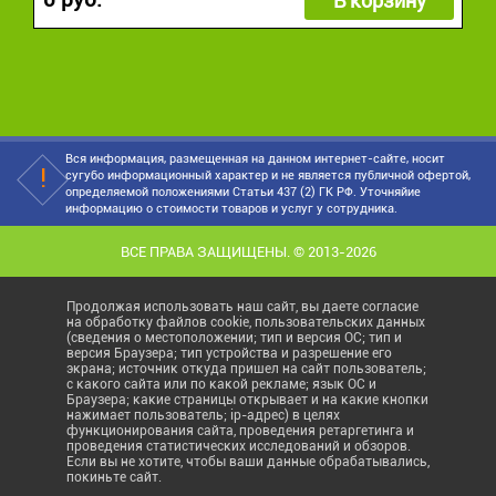
В корзину
Вся информация, размещенная на данном интернет-сайте, носит
сугубо информационный характер и не является публичной офертой,
определяемой положениями Статьи 437 (2) ГК РФ. Уточняйие
информацию о стоимости товаров и услуг у сотрудника.
ВСЕ ПРАВА ЗАЩИЩЕНЫ. © 2013-2026
Продолжая использовать наш сайт, вы даете согласие
на обработку файлов cookie, пользовательских данных
(сведения о местоположении; тип и версия ОС; тип и
версия Браузера; тип устройства и разрешение его
экрана; источник откуда пришел на сайт пользователь;
с какого сайта или по какой рекламе; язык ОС и
Браузера; какие страницы открывает и на какие кнопки
нажимает пользователь; ip-адрес) в целях
функционирования сайта, проведения ретаргетинга и
проведения статистических исследований и обзоров.
Если вы не хотите, чтобы ваши данные обрабатывались,
покиньте сайт.