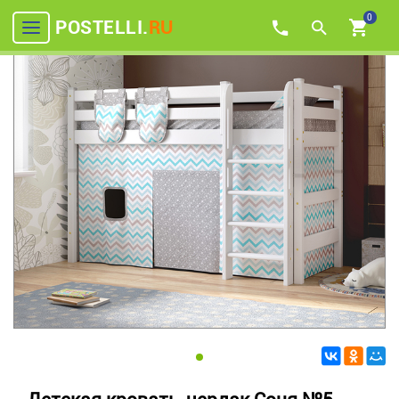
0
POSTELLI.
RU