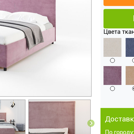
Цвета ткан
Доставк
По городу