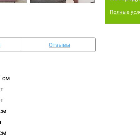
Полные усл
е
Отзывы
7 см
ет
ет
 см
а
 см