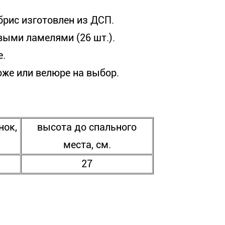
брис изготовлен из ДСП.
выми ламелями (26 шт.).
е.
оже или велюре на выбор.
нок,
высота до спального
места, см.
27