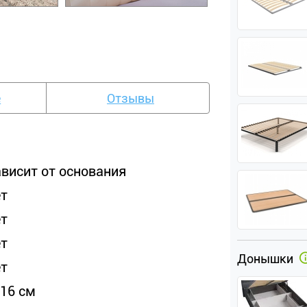
е
Отзывы
ависит от основания
ет
ет
ет
Донышки
ет
-16 см