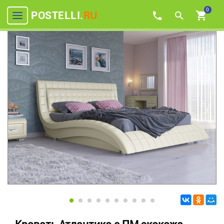
0
POSTELLI.
RU