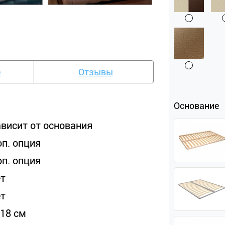
е
Отзывы
Основание
ависит от основания
оп. опция
оп. опция
ет
ет
-18 см