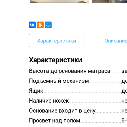
Характеристики
Описани
Характеристики
Высота до основания матраса
з
Подъемный механизм
д
Ящик
д
Наличие ножек
н
Основание входит в цену
н
Просвет над полом
6