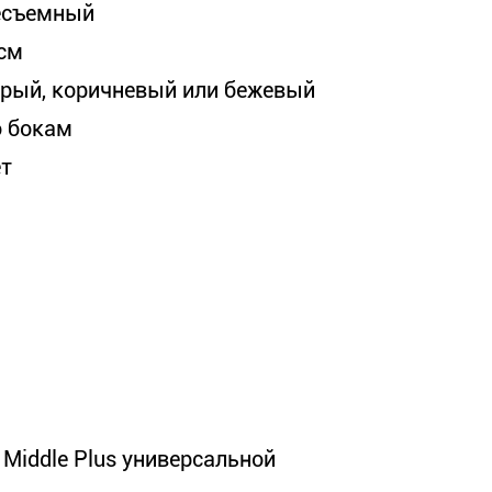
есъемный
 см
ерый, коричневый или бежевый
о бокам
ет
Middle Plus универсальной