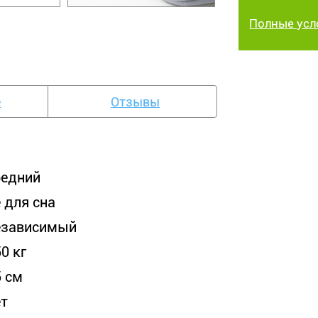
Полные усл
е
Отзывы
редний
 для сна
езависимый
0 кг
5 см
ет