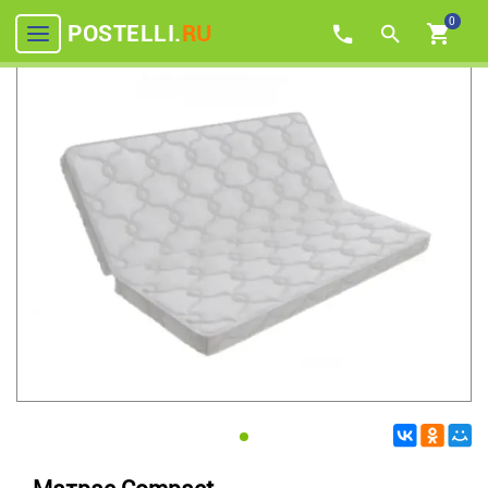
0
POSTELLI.
RU