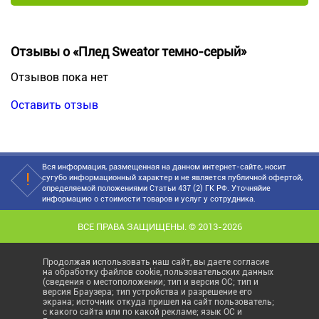
Отзывы о «Плед Sweator темно-серый»
Отзывов пока нет
Оставить отзыв
Вся информация, размещенная на данном интернет-сайте, носит
сугубо информационный характер и не является публичной офертой,
определяемой положениями Статьи 437 (2) ГК РФ. Уточняйие
информацию о стоимости товаров и услуг у сотрудника.
ВСЕ ПРАВА ЗАЩИЩЕНЫ. © 2013-2026
Продолжая использовать наш сайт, вы даете согласие
на обработку файлов cookie, пользовательских данных
(сведения о местоположении; тип и версия ОС; тип и
версия Браузера; тип устройства и разрешение его
экрана; источник откуда пришел на сайт пользователь;
с какого сайта или по какой рекламе; язык ОС и