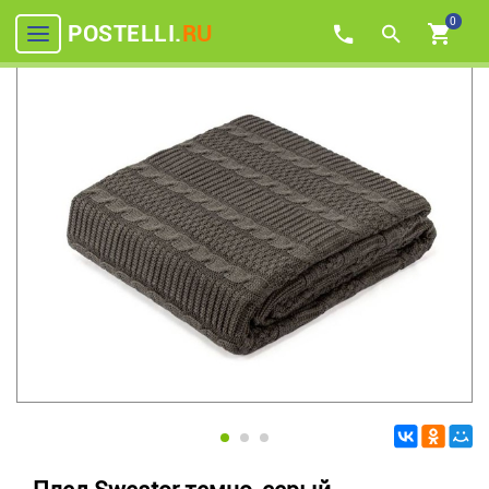
0
POSTELLI.
RU