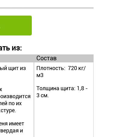
ть из:
Состав
ый щит из
Плотность: 720 кг/
м3
Толщина щита: 1,8 -
х
3 см.
роизводится
ей по их
кстуре.
еня имеет
твердая и