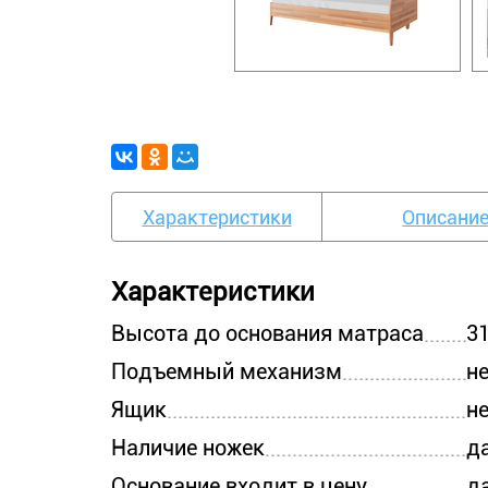
Характеристики
Описани
Характеристики
Высота до основания матраса
31
Подъемный механизм
н
Ящик
н
Наличие ножек
д
Основание входит в цену
д