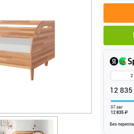
2
12 835
07 авг
12 835 ₽
Без перепл