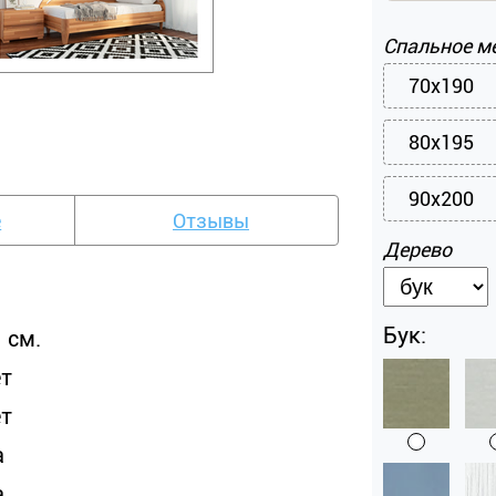
Спальное м
70x190
80x195
90x200
е
Отзывы
Дерево
Бук:
 см.
ет
ет
а
а