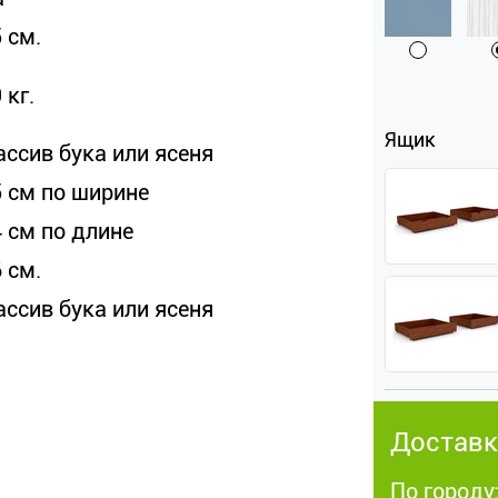
 см.
 кг.
Ящик
ассив бука или ясеня
5 см по ширине
4 см по длине
 см.
ассив бука или ясеня
Доставк
По городу