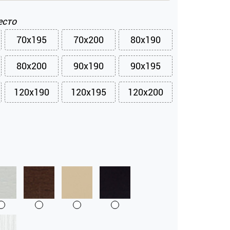
есто
70x195
70x200
80x190
80x200
90x190
90x195
120x190
120x195
120x200