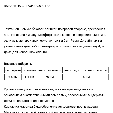
ВЫВЕДЕНА С ПРОИЗВОДСТВА
Тахта Сен-Реми с боковой спинкой по правой стороне, прекрасная
альтернатива дивану. Комфорт, надежность и современный стиль -
одни из главных характеристик тахты Сен-Реми. Дизайн тахты
универсален для любого интерьера. Компактная модель подойдет
даже для небольшой спльни.
Внешние габариты:
по ширине
по длине
высота спинок
высота до спального места
+ 5 см
+ 4 см
76 см
15 см
Кровать уже укомплектована надежным ортопедическим
основанием с качественными ломелями, способными выдержать
до 63 кг. на одно спальное место.
Каркас из массива бука обеспечивает долговечность изделия.
Массив схож по свойствам с дубом, поэтому он выдерживает