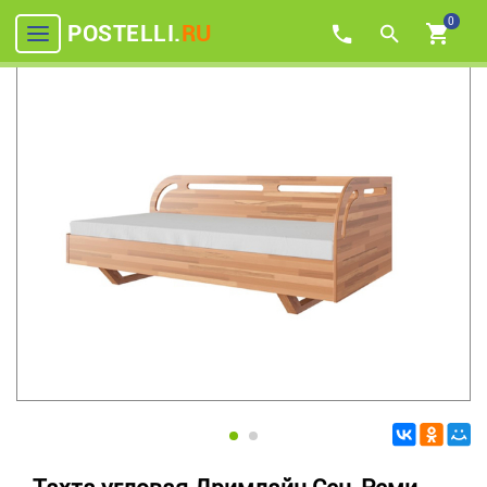
0
POSTELLI.
RU