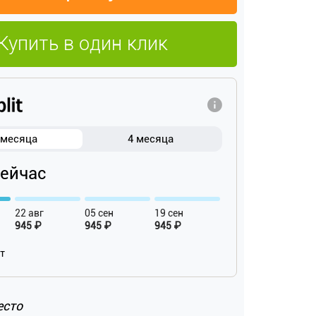
Купить в один клик
 месяца
4 месяца
сейчас
22 авг
05 сен
19 сен
945 ₽
945 ₽
945 ₽
ат
есто