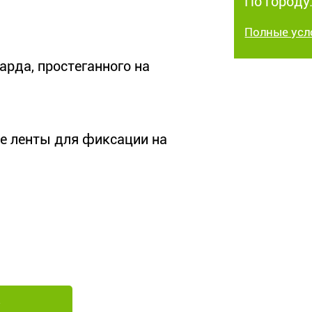
По городу:
Полные усл
арда, простеганного на
ые ленты для фиксации на