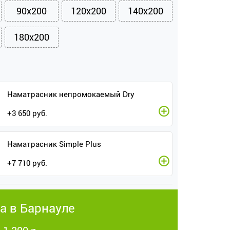
90x200
120x200
140x200
180x200
Наматрасник непромокаемый Dry
+
3 650
руб.
Наматрасник Simple Plus
+
7 710
руб.
а в Барнауле