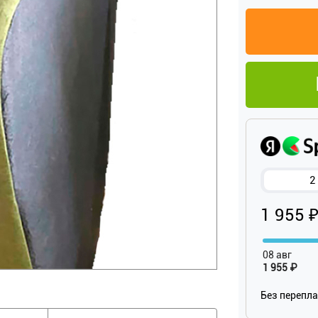
2
1 955 
08 авг
1 955 ₽
Без перепл