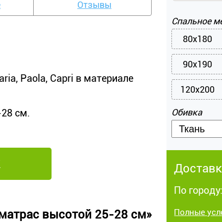
е
Отзывы
Спальное м
80x180
90x190
ia, Paola, Capri в материале
120x200
-28 см.
Обивка
Доставк
По городу
Полные усл
 матрас высотой 25-28 см»