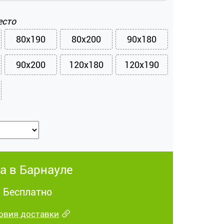
есто
80x190
80x200
90x180
90x200
120x180
120x190
а в Барнауле
: Бесплатно
овия доставки