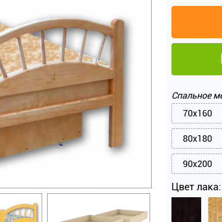
Спальное м
70x160
80x180
90x200
Цвет лака: