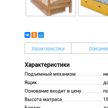
Характеристики
Описани
Характеристики
Подъемный механизм
н
Ящик
д
Основание входит в цену
п
Высота матраса
1
Бортик
д