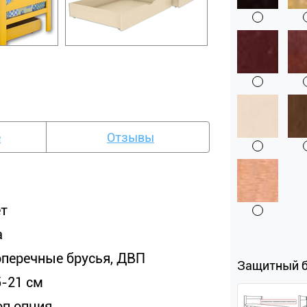
е
Отзывы
ет
а
оперечные брусья, ДВП
Защитный 
5-21 см
оп опция