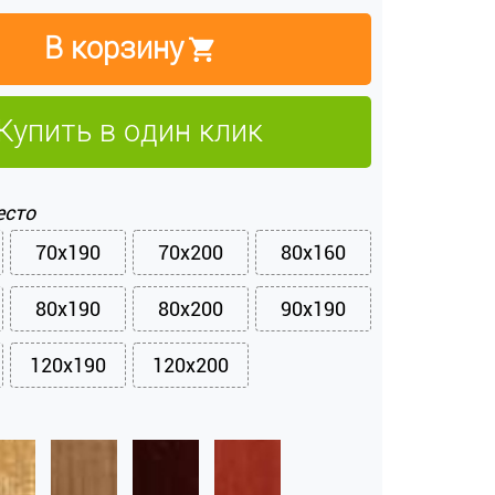
В корзину
Купить в один клик
есто
70x190
70x200
80x160
80x190
80x200
90x190
120x190
120x200