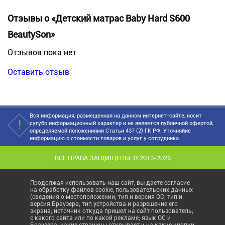
Отзывы о «Детский матрас Baby Hard S600
BeautySon»
Отзывов пока нет
Оставить отзыв
Вся информация, размещенная на данном интернет-сайте, носит
сугубо информационный характер и не является публичной офертой,
определяемой положениями Статьи 437 (2) ГК РФ. Уточняйие
информацию о стоимости товаров и услуг у сотрудника.
ВСЕ ПРАВА ЗАЩИЩЕНЫ. © 2013-2026
Продолжая использовать наш сайт, вы даете согласие
на обработку файлов cookie, пользовательских данных
(сведения о местоположении; тип и версия ОС; тип и
версия Браузера; тип устройства и разрешение его
экрана; источник откуда пришел на сайт пользователь;
с какого сайта или по какой рекламе; язык ОС и
Браузера; какие страницы открывает и на какие кнопки