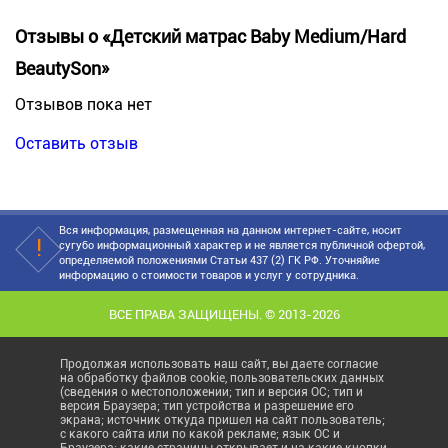
Отзывы о «Детский матрас Baby Medium/Hard
BeautySon»
Отзывов пока нет
Оставить отзыв
Вся информация, размещенная на данном интернет-сайте, носит
сугубо информационный характер и не является публичной офертой,
определяемой положениями Статьи 437 (2) ГК РФ. Уточняйие
информацию о стоимости товаров и услуг у сотрудника.
ВСЕ ПРАВА ЗАЩИЩЕНЫ. © 2013-2026
Продолжая использовать наш сайт, вы даете согласие
на обработку файлов cookie, пользовательских данных
(сведения о местоположении; тип и версия ОС; тип и
версия Браузера; тип устройства и разрешение его
экрана; источник откуда пришел на сайт пользователь;
с какого сайта или по какой рекламе; язык ОС и
Браузера; какие страницы открывает и на какие кнопки