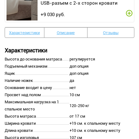
USB-разъем с 2-х сторон кровати
+
9 030
руб.
Характеристики
Описание
Отзывы
Характеристики
Высота до основания матраса
регулируется
Подъемный механизм
доп опция
Ящик
доп опция
Наличие ножек
да
Основание входит в цену
нет
Просвет над полом
10 см
Максимальная нагрузка на 1
120-250 кг
спальное место
Высота матраса
от 17 см
Ширина кровати
+19 см. к спальному месту
Длина кровати
+10 см. к спальному месту
Высота изголовья
107 см