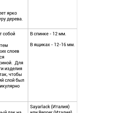
еет ярко
ру дерева.
т собой
В спинке - 12 мм.
В ящиках - 12-16 мм.
утем
ких слоев
ся
синой. Для
ти изделия
так, чтобы
й слой был
дикулярно
Sayarlack (Италия)
ый лак на
или Renner (Италия).