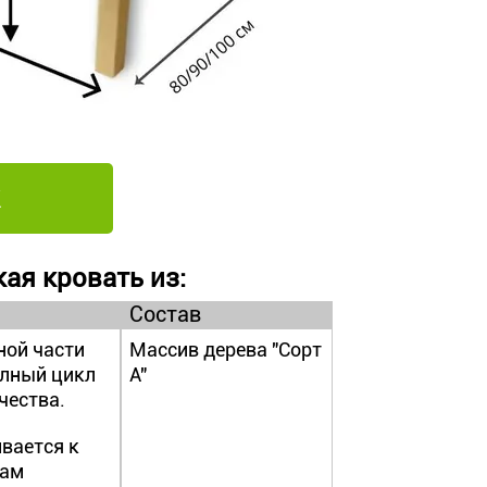
ая кровать из:
Состав
ной части
Массив дерева "Сорт
олный цикл
А"
чества.
вается к
дам