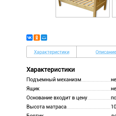
Характеристики
Описани
Характеристики
Подъемный механизм
н
Ящик
н
Основание входит в цену
п
Высота матраса
1
Бортик
д