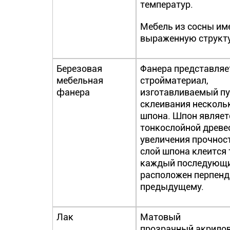
температур.
Мебель из сосны им
выраженную структу
Березовая
Фанера представляе
мебельная
стройматериал,
фанера
изготавливаемый п
склеивания несколь
шпона. Шпон являет
тонкослойной древе
увеличения прочнос
слой шпона клеится 
каждый последующи
расположен перпен
предыдущему.
Лак
Матовый
прозрачный акрилов