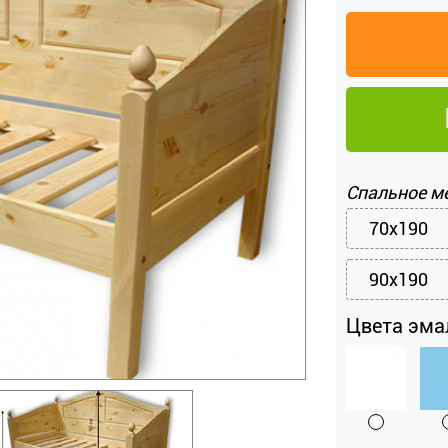
Спальное м
70x190
90x190
Цвета эма