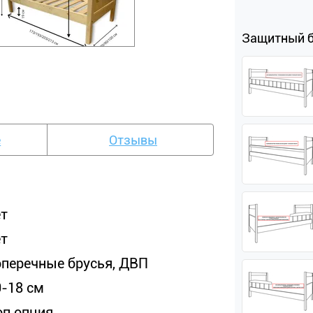
Защитный 
е
Отзывы
ет
ет
оперечные брусья, ДВП
0-18 см
оп опция