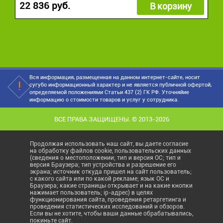
22 836 руб.
В корзину
Вся информация, размещенная на данном интернет-сайте, носит
сугубо информационный характер и не является публичной офертой,
определяемой положениями Статьи 437 (2) ГК РФ. Уточняйие
информацию о стоимости товаров и услуг у сотрудника.
ВСЕ ПРАВА ЗАЩИЩЕНЫ. © 2013-2026
Продолжая использовать наш сайт, вы даете согласие
на обработку файлов cookie, пользовательских данных
(сведения о местоположении; тип и версия ОС; тип и
версия Браузера; тип устройства и разрешение его
экрана; источник откуда пришел на сайт пользователь;
с какого сайта или по какой рекламе; язык ОС и
Браузера; какие страницы открывает и на какие кнопки
нажимает пользователь; ip-адрес) в целях
функционирования сайта, проведения ретаргетинга и
проведения статистических исследований и обзоров.
Если вы не хотите, чтобы ваши данные обрабатывались,
покиньте сайт.