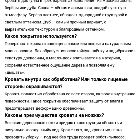
Кровать доступна в трёх вариантах исполнения: из массива сосны,
берёзы или дуба. Сосна — лёгкая и ароматная, создаёт уютную
атмосферу. Берёза плотнее, обладает однородной структурой и
светлым оттенком. Дуб — самый прочный вариант, с
выразительной текстурой и благородным оттенком.
Какое покрытие используется?
Поверхность кровати защищена лаком или покрыта натуральным
масло-воском. Лак образует износостойкую плёнку и подчёркивает
текстуру древесины, а масло-воск впитывается в материал,
сохраняя естественное ощущение дерева и позволяя ему
«дышать».
Кровать внутри как обработана? Или только лицевые
стороны окрашиваются?
Кровать полностью обработана со всех сторон, включая внутренние
поверхности. Такое покрытие обеспечивает защиту от влаги и
предотвращает деформацию древесины.
Каковы преимущества кровати на ножках?
Высокие деревянные ножки придают конструкции лёгкость и
визуально «воздушный» вид. Кроме того, под кроватью легко
проводить уборку — под неё без труда проедет робот-пылесос.