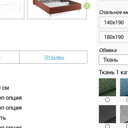
Спальное м
140x190
180x190
Обивка
е
Отзывы
Ткань 1 кат
0 см
оп опция
оп опция
сть
оп опция