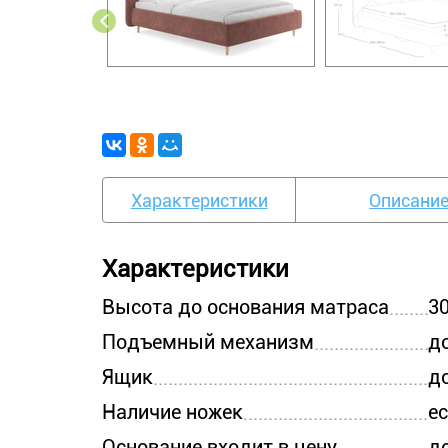
Характеристики
Описани
Характеристики
Высота до основания матраса
3
Подъемный механизм
д
Ящик
д
Наличие ножек
е
Основание входит в цену
д