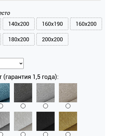
есто
140x200
160x190
160x200
180x200
200x200
 (гарантия 1,5 года):