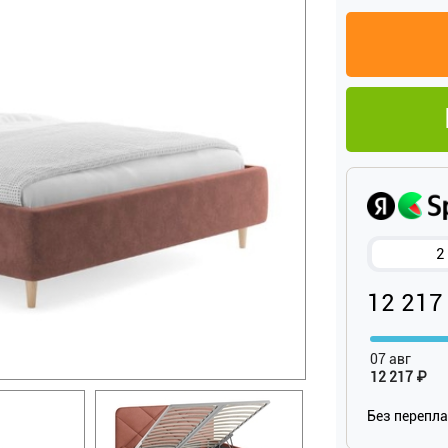
2
12 217
07 авг
12 217 ₽
Без перепл