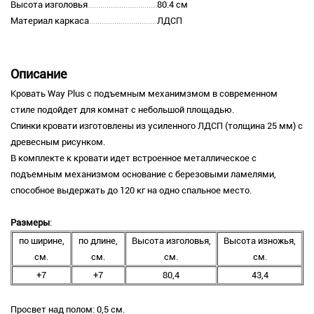
Высота изголовья
80.4 см
Материал каркаса
ЛДСП
Описание
Кровать Way Plus с подъемным механимзмом в современном
стиле подойдет для комнат с небольшой площадью.
Спинки кровати изготовлены из усиленного ЛДСП (толщина 25 мм) с
древесным рисунком.
В комплекте к кровати идет встроенное металлическое с
подъемным механизмом основание с березовыми ламелями,
способное выдержать до 120 кг на одно спальное место.
Размеры
:
по ширине,
по длине,
Высота изголовья,
Высота изножья,
см.
см.
см.
см.
+7
+7
80,4
43,4
Просвет над полом: 0,5 см.