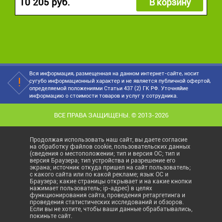
10 205 руб.
В корзину
Вся информация, размещенная на данном интернет-сайте, носит
сугубо информационный характер и не является публичной офертой,
определяемой положениями Статьи 437 (2) ГК РФ. Уточняйие
информацию о стоимости товаров и услуг у сотрудника.
ВСЕ ПРАВА ЗАЩИЩЕНЫ. © 2013-2026
Продолжая использовать наш сайт, вы даете согласие
на обработку файлов cookie, пользовательских данных
(сведения о местоположении; тип и версия ОС; тип и
версия Браузера; тип устройства и разрешение его
экрана; источник откуда пришел на сайт пользователь;
с какого сайта или по какой рекламе; язык ОС и
Браузера; какие страницы открывает и на какие кнопки
нажимает пользователь; ip-адрес) в целях
функционирования сайта, проведения ретаргетинга и
проведения статистических исследований и обзоров.
Если вы не хотите, чтобы ваши данные обрабатывались,
покиньте сайт.