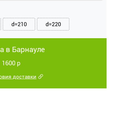
d=210
d=220
а в Барнауле
 1600 р
овия доставки