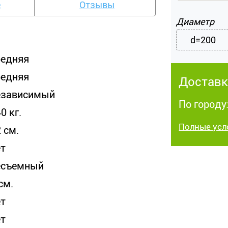
е
Отзывы
Диаметр
d=200
редняя
редняя
Доставк
езависимый
По городу:
0 кг.
Полные усл
 см.
ет
есъемный
см.
ет
ет