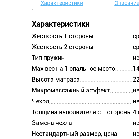
Характеристики
Описани
Характеристики
Жесткость 1 стороны
с
Жесткость 2 стороны
с
Тип пружин
н
Max вес на 1 спальное место
14
Высота матраса
22
Микромассажный эффект
н
Чехол
н
Толщина наполнителя с 1 стороны
4 
Замена чехла
н
Нестандартный размер, цена
н