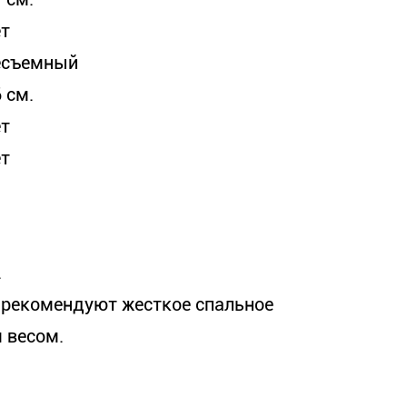
ет
есъемный
 см.
ет
ет
.
 рекомендуют жесткое спальное
 весом.