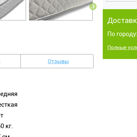
Доставк
По городу:
Полные усл
е
Отзывы
редняя
есткая
ет
0 кг.
 см.