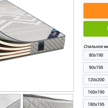
Спальное м
80x190
90x195
120x200
160x190
180x195