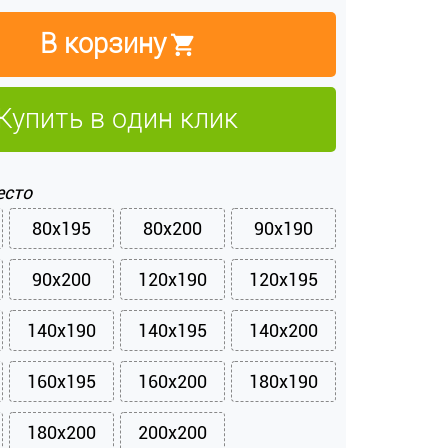
В корзину
Купить в один клик
есто
80x195
80x200
90x190
90x200
120x190
120x195
140x190
140x195
140x200
160x195
160x200
180x190
180x200
200x200