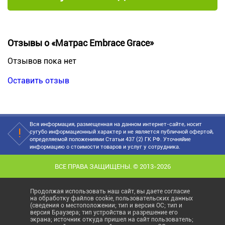
Отзывы о «Матрас Embrace Grace»
Отзывов пока нет
Оставить отзыв
Вся информация, размещенная на данном интернет-сайте, носит
сугубо информационный характер и не является публичной офертой,
определяемой положениями Статьи 437 (2) ГК РФ. Уточняйие
информацию о стоимости товаров и услуг у сотрудника.
ВСЕ ПРАВА ЗАЩИЩЕНЫ. © 2013-2026
Продолжая использовать наш сайт, вы даете согласие
на обработку файлов cookie, пользовательских данных
(сведения о местоположении; тип и версия ОС; тип и
версия Браузера; тип устройства и разрешение его
экрана; источник откуда пришел на сайт пользователь;