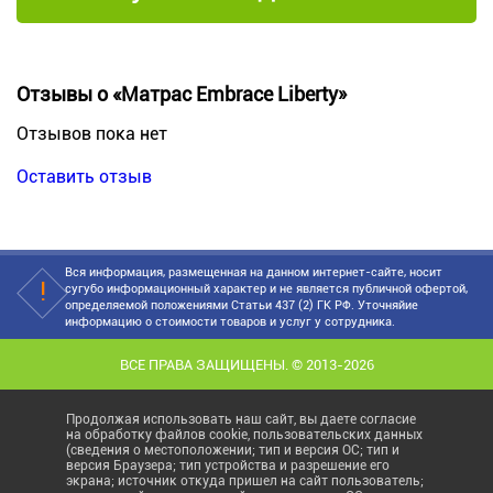
Отзывы о «Матрас Embrace Liberty»
Отзывов пока нет
Оставить отзыв
Вся информация, размещенная на данном интернет-сайте, носит
сугубо информационный характер и не является публичной офертой,
определяемой положениями Статьи 437 (2) ГК РФ. Уточняйие
информацию о стоимости товаров и услуг у сотрудника.
ВСЕ ПРАВА ЗАЩИЩЕНЫ. © 2013-2026
Продолжая использовать наш сайт, вы даете согласие
на обработку файлов cookie, пользовательских данных
(сведения о местоположении; тип и версия ОС; тип и
версия Браузера; тип устройства и разрешение его
экрана; источник откуда пришел на сайт пользователь;