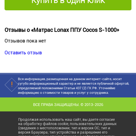
Купить в один клик
Отзывы о «Матрас Lonax ППУ Cocos S-1000»
Отзывов пока нет
Оставить отзыв
Вся информация, размещенная на данном интернет-сайте, носит
сугубо информационный характер и не является публичной офертой,
определяемой положениями Статьи 437 (2) ГК РФ. Уточняйие
информацию о стоимости товаров и услуг у сотрудника.
ВСЕ ПРАВА ЗАЩИЩЕНЫ. © 2013-2026
Продолжая использовать наш сайт, вы даете согласие
на обработку файлов cookie, пользовательских данных
(сведения о местоположении; тип и версия ОС; тип и
версия Браузера; тип устройства и разрешение его