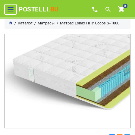
0
POSTELLI.
RU
Каталог
Матрасы
Матрас Lonax ППУ Cocos S-1000