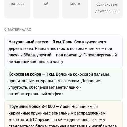
матраса
м²
место
одинаковые,
двусторонний
О МАТЕРИАЛАХ
Натуральный латекс — 3 см, 7 зон
. Сок каучукового
дерева гевеи. Разная плотность по зонам: мягче — под
плечи и бёдра, упругий — под поясницу. Гипоаллергенный,
не накапливает пыль и влагу
Кокосовая койра — 1 см
. Волокна кокосовой пальмы,
пропитанные натуральным латексом. Добавляет
упругость, обеспечивает вентиляцию и
антибактериальный эффект
Пружинный блок S-1000 — 7 зон
. Независимые
карманные пружины с зональным распределением
жёсткости. 512 пружин на м² — вдвое больше, чем у
стандартного блока: точечная адаптация к изгибам тела,