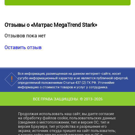
Отзывы о «Матрас MegaTrend Stark»
Отзывов пока нет
Оставить отзыв
Вся информация, размещенная на данном интернет-сайте, носит
сугубо информационный характер и не является публичной офертой,
определяемой положениями Статьи 437 (2) ГК РФ. Уточняйие
информацию о стоимости товаров и услуг у сотрудника.
ВСЕ ПРАВА ЗАЩИЩЕНЫ. © 2013-2026
Продолжая использовать наш сайт, вы даете согласие
на обработку файлов cookie, пользовательских данных
(сведения о местоположении; тип и версия ОС; тип и
версия Браузера; тип устройства и разрешение его
экрана; источник откуда пришел на сайт пользователь;
с какого сайта или по какой рекламе; язык ОС и