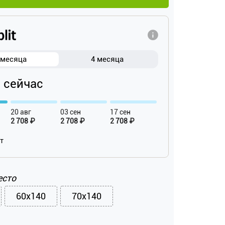
 месяца
4 месяца
₽ сейчас
20 авг
03 сен
17 сен
2 708 ₽
2 708 ₽
2 708 ₽
ат
есто
60x140
70x140