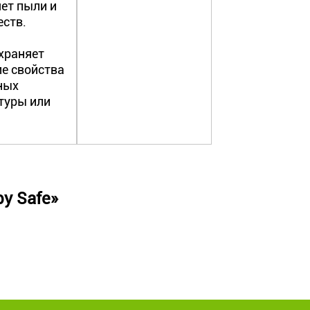
ет пыли и
еств.
храняет
ие свойства
ных
туры или
y Safe»