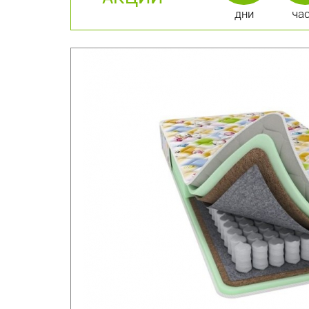
дни
ча