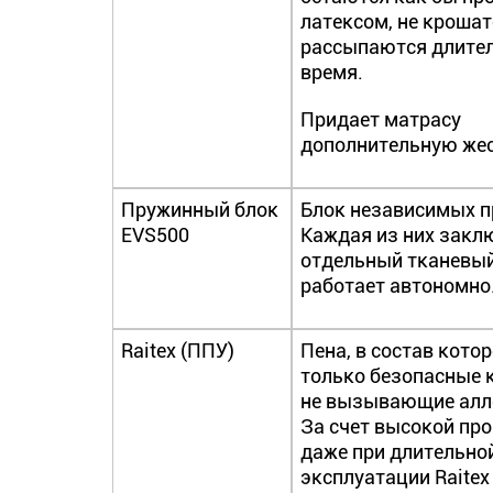
латексом, не крошат
рассыпаются длите
время.
Придает матрасу
дополнительную жес
Пружинный блок
Блок независимых п
EVS500
Каждая из них закл
отдельный тканевый
работает автономно
Raitex (ППУ)
Пена, в состав кото
только безопасные 
не вызывающие алл
За счет высокой пр
даже при длительно
эксплуатации Raitex