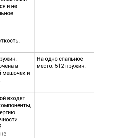
ся и не
льное
ткость.
ружин.
На одно спальное
ючена в
место: 512 пружин.
 мешочек и
.
рой входят
компоненты,
ергию.
очности
й
 не