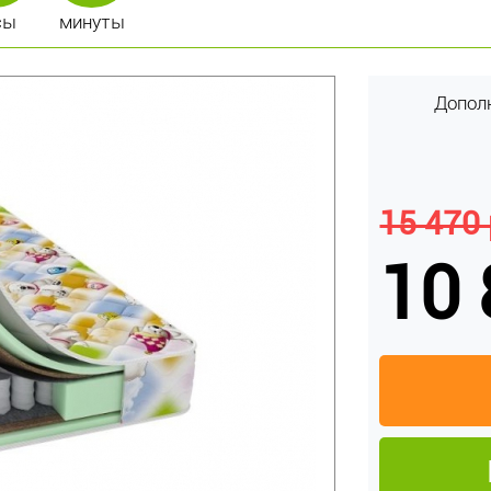
сы
минуты
Допол
15 470 
10 