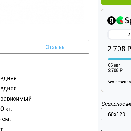
2
е
Отзывы
2 708 
06 авг
2 708 ₽
редняя
Без перепл
редняя
езависимый
Спальное м
0 кг.
60x120
 см.
ет