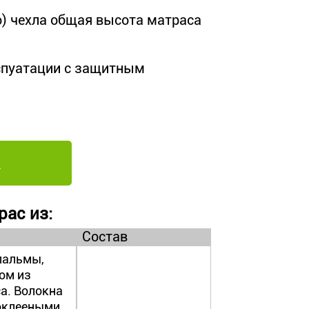
о) чехла общая высота матраса
кспуатации с защитным
рас из:
Состав
пальмы,
ом из
а. Волокна
оклееными