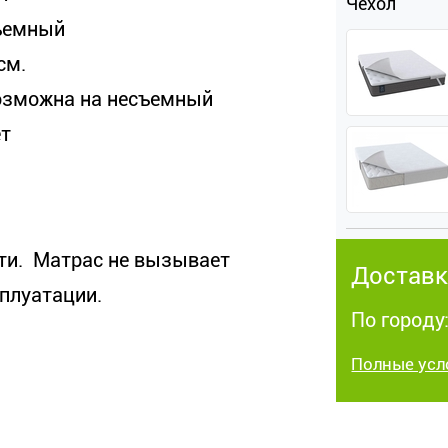
Чехол
ъемный
см.
озможна на несъемный
ет
ти. Матрас не вызывает
Доставк
сплуатации.
По городу:
Полные усл