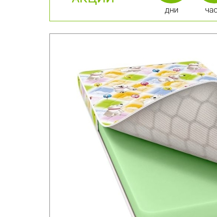
дни
ча