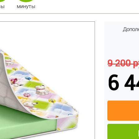
сы
минуты
Допол
9 200 р
6 4