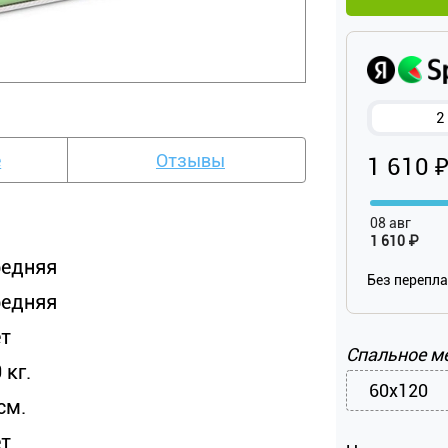
2
е
Отзывы
1 610 
08 авг
1 610 ₽
редняя
Без перепл
редняя
ет
Спальное м
 кг.
60x120
см.
ет