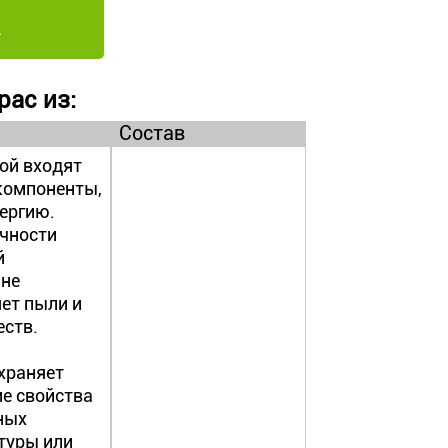
рас из:
Состав
рой входят
компоненты,
ергию.
очности
й
 не
ет пыли и
еств.
храняет
ие свойства
ных
туры или