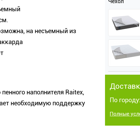
Чехол
ъемный
см.
озможна, на несъемный из
аккарда
ет
Доставк
пенного наполнителя Raitex,
По городу:
дает необходимую поддержку
Полные усл