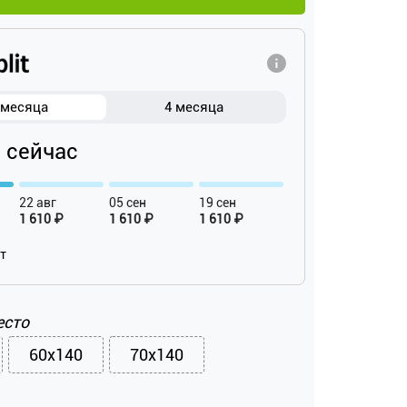
 месяца
4 месяца
₽ сейчас
22 авг
05 сен
19 сен
1 610 ₽
1 610 ₽
1 610 ₽
ат
есто
60x140
70x140