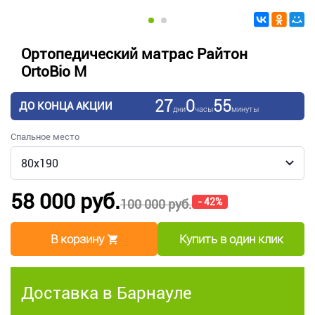
Ортопедический матрас Райтон
OrtoBio M
27
0
55
ДО КОНЦА АКЦИИ
дни
часы
минуты
Спальное место
58 000 руб.
- 42%
100 000 руб.
В корзину
Купить в один клик
Доставка в Барнауле