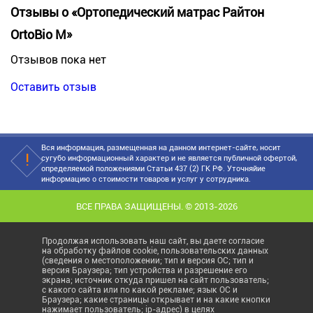
Отзывы о «Ортопедический матрас Райтон
OrtoBio M»
Отзывов пока нет
Оставить отзыв
Вся информация, размещенная на данном интернет-сайте, носит
сугубо информационный характер и не является публичной офертой,
определяемой положениями Статьи 437 (2) ГК РФ. Уточняйие
информацию о стоимости товаров и услуг у сотрудника.
ВСЕ ПРАВА ЗАЩИЩЕНЫ. © 2013-2026
Продолжая использовать наш сайт, вы даете согласие
на обработку файлов cookie, пользовательских данных
(сведения о местоположении; тип и версия ОС; тип и
версия Браузера; тип устройства и разрешение его
экрана; источник откуда пришел на сайт пользователь;
с какого сайта или по какой рекламе; язык ОС и
Браузера; какие страницы открывает и на какие кнопки
нажимает пользователь; ip-адрес) в целях