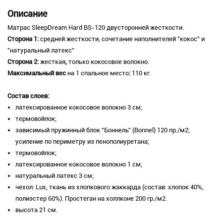
Описание
Матрас SleepDream Hard BS-120 двусторонней жесткости.
Сторона 1:
средней жесткости, сочетание наполнителей "кокос" и
"натуральный латекс"
Сторона 2:
жесткая
,
только кокосовое волокно.
Максимальный вес
на 1 спальное место
:
110 кг.
Состав слоев:
латексированное кокосовое волокно 3 см;
термовойлок;
зависимый пружинный блок "Боннель" (Bonnel) 120 пр./м2;
усиление по периметру из пенополиуретана;
термовойлок;
латексированное кокосовое волокно 1 см;
натуральный латекс 3 см;
чехол: Lux, ткань из хлопкового жаккарда (состав: хлопок 40%,
полиэстер 60%). Простеган на холлконе 200 гр./м2.
высота 21 см.