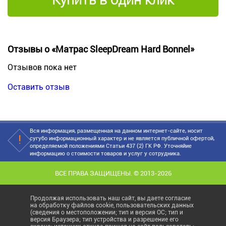
Отзывы о «Матрас SleepDream Hard Bonnel»
Отзывов пока нет
Оставить отзыв
Вся информация, размещенная на данном интернет-сайте, носит
сугубо информационный характер и не является публичной офертой,
определяемой положениями Статьи 437 (2) ГК РФ. Уточняйие
информацию о стоимости товаров и услуг у сотрудника.
ВСЕ ПРАВА ЗАЩИЩЕНЫ. © 2013-2026
Продолжая использовать наш сайт, вы даете согласие
на обработку файлов cookie, пользовательских данных
(сведения о местоположении; тип и версия ОС; тип и
версия Браузера; тип устройства и разрешение его