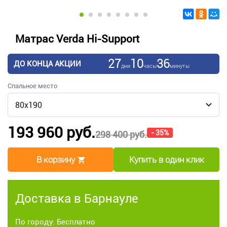
Матрас Verda Hi-Support
27
10
36
ДО КОНЦА АКЦИИ
дни
часы
минуты
Спальное место
193 960 руб.
- 35%
298 400 руб.
В корзину
Купить в один клик
Доставка в Барнауле
По городу: Бесплатно