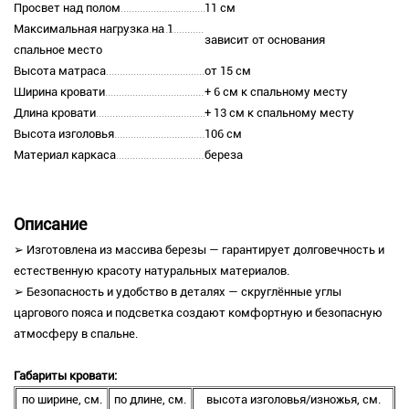
Просвет над полом
11 см
Максимальная нагрузка на 1
зависит от основания
спальное место
Высота матраса
от 15 см
Ширина кровати
+ 6 см к спальному месту
Длина кровати
+ 13 см к спальному месту
Высота изголовья
106 см
Материал каркаса
береза
Описание
➢ Изготовлена из массива березы — гарантирует долговечность и
естественную красоту натуральных материалов.
➢ Безопасность и удобство в деталях — скруглённые углы
царгового пояса и подсветка создают комфортную и безопасную
атмосферу в спальне.
Габариты кровати:
по ширине, см.
по длине, см.
высота изголовья/изножья, см.