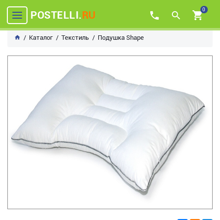
0
POSTELLI.
RU
Каталог
Текстиль
Подушка Shape