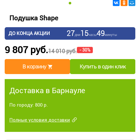
Подушка Shape
27
15
49
ДО КОНЦА АКЦИИ
дни
часы
минуты
9 807 руб.
- 30%
14 010 руб.
В корзину
Купить в один клик
Доставка в Барнауле
По городу: 800 р.
Полные условия доставки