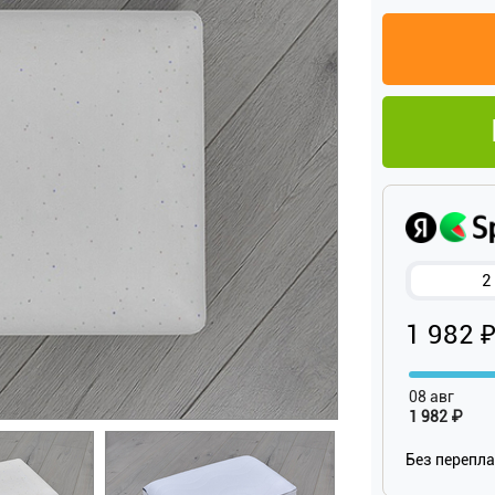
2
1 982 
08 авг
1 982 ₽
Без перепл